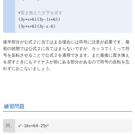
▼置き換えた文字を戻す
(3
+
+6)(3
-(
+6))
y
x
y
x
(3
+
+6)(3
-
-6)
y
x
y
x
後半部分が公式２に当てはまる場合には符号に注意が必要です。最
初の状態では公式２に当てはまらないですが、カッコでくくって符
号を反転させることで公式２を適用できます。また最後に置き換え
を戻すときにもマイナスが前にある部分があるので符号の反転を忘
れずにおこないましょう。
練習問題
-16
+64-25
x
x
y
2
2