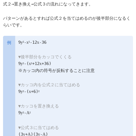
式２→置き換え→公式３の流れになってきます。
パターンがあるとすれば公式２を当てはめるのが後半部分になるく
らいです。
9
-
-12
-36
y
x
x
2
2
▼後半部分をカッコでくくる
9
-(
+12
+36)
y
x
x
2
2
※カッコ内の符号が反転することに注意
▼カッコ内を公式２に当てはめる
9
-(
+6)
y
x
2
2
▼カッコを置き換える
9
-
y
A
2
2
▼公式３に当てはめる
(3
+
)(3
-
)
y
A
y
A