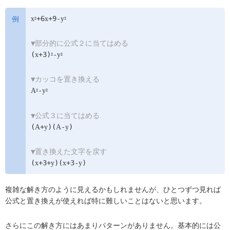
+6
+9-
x
x
y
2
2
▼部分的に公式２に当てはめる
(
+3)
-
x
y
2
2
▼カッコを置き換える
-
A
y
2
2
▼公式３に当てはめる
(
+
)(
-
)
A
y
A
y
▼置き換えた文字を戻す
(
+3+
)(
+3-
)
x
y
x
y
複雑な解き方のように見えるかもしれませんが、ひとつずつ見れば
公式と置き換えが使えれば特に難しいことはないと思います。
さらにこの解き方にはあまりパターンがありません。基本的には公