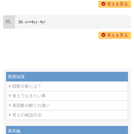
答えを見る
36-
+4
-4
x
xy
y
2
2
答えを見る
基礎知識
因数分解とは？
覚えておきたい事
素因数分解との違い
答えの確認方法
基本編